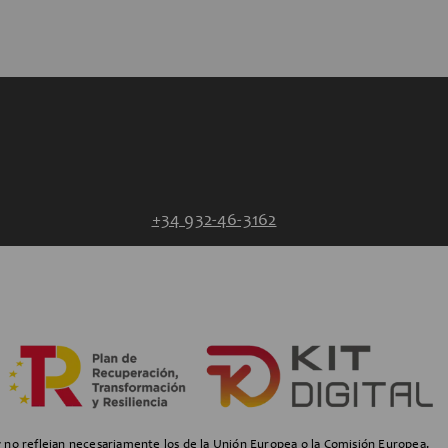
+34 932-46-3162
y no reflejan necesariamente los de la Unión Europea o la Comisión Europea.