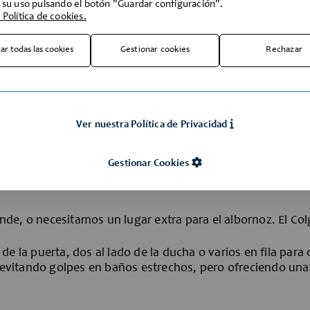
 su uso pulsando el botón "Guardar configuración".
de venta en: C/
 Política de cookies.
Barcelona
Puede realizar consultas al
ar todas las cookies
Gestionar cookies
Rechazar
Nuestro horario de oficina 
viernes de 08:30 a 13:00 y 
Ver nuestra Política de Privacidad
individuales?
Gestionar Cookies
de, o necesitamos un lugar extra para el albornoz. El Col
de la puerta, dos al lado de la ducha o varios en fila para
evitando golpes en baños estrechos, pero ofreciendo un