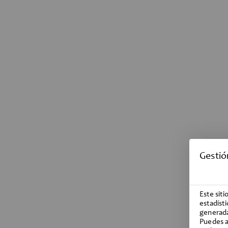
Gestió
Este sit
estadíst
generada
Puedes a