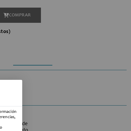
COMPRAR
stos)
nformación
erencias,
tlet, sólo
macén. Puede
 o
uestro punto