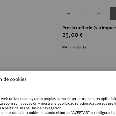
Precio unitario (sin impue
25,00 €
IVA no incluido
Marca:
COSMIC
n de cookies
Referencia:
cos2400121
io web utiliza cookies, tanto propias como de terceros, para recopilar i
ica sobre su navegación y mostrarle publicidad relacionada con sus pref
Productos de Ou
 a partir de sus pautas de navegación.
recogida en al
ceptar todas las cookies pulsando el botón "ACEPTAR" o configurarlas
recogerlos en n