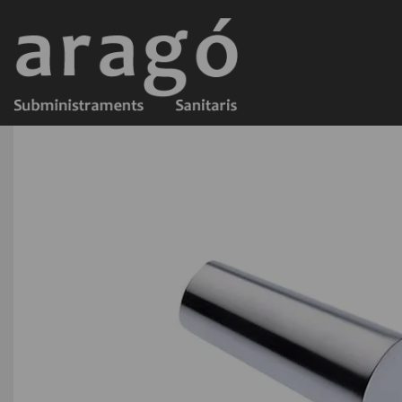
Productos outlet
Minimalism Colgador Cromo