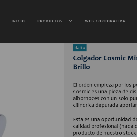
INICIO
PRODUCTOS
WEB CORPORATIVA
Minimalism
Baño
Colgador Cosmic Min
Brillo
El orden empieza por los p
Cosmic es una pieza de dise
albornoces con un solo pun
cilíndrica depurada aporta
Esta es una oportunidad de
calidad profesional (nada d
producto de nuestro stock 