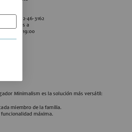
Aragó 557,
 tel +34 932-46-3162
es de lunes a
de 15:30 a 19:00
gador Minimalism es la solución más versátil:
 cada miembro de la familia.
a funcionalidad máxima.