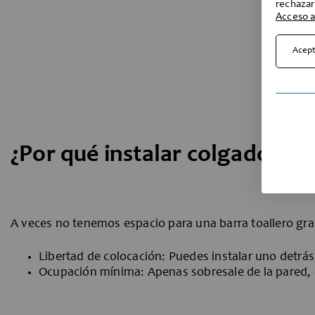
rechazar
Acceso a
Acept
¿Por qué instalar colgadores 
A veces no tenemos espacio para una barra toallero gran
Libertad de colocación: Puedes instalar uno detrás 
Ocupación mínima: Apenas sobresale de la pared, 