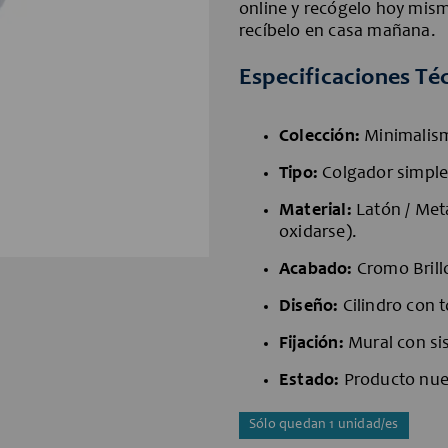
online y recógelo hoy mism
recíbelo en casa mañana.
Especificaciones Té
Colección:
Minimalism
Tipo:
Colgador simple
Material:
Latón / Met
oxidarse).
Acaba
do:
Cromo Brillo
Diseño:
Cilindro con t
Fijación:
Mural con sis
Estado:
Producto nuev
Sólo quedan 1 unidad/es