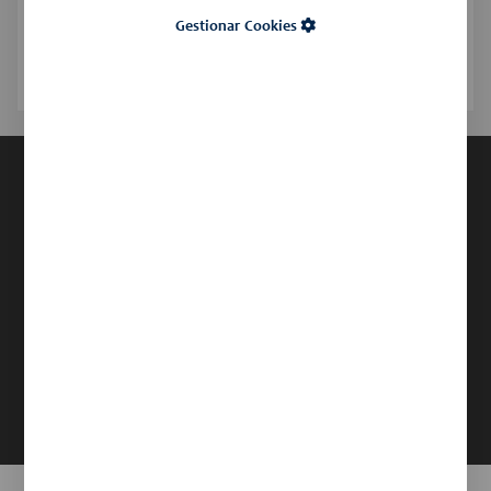
Gestionar Cookies
Recuperar
contraseña
C/aragó, 557-08026 Barcelona - España
aragosanitaris@aragosanitaris.com
+34 932-46-3162