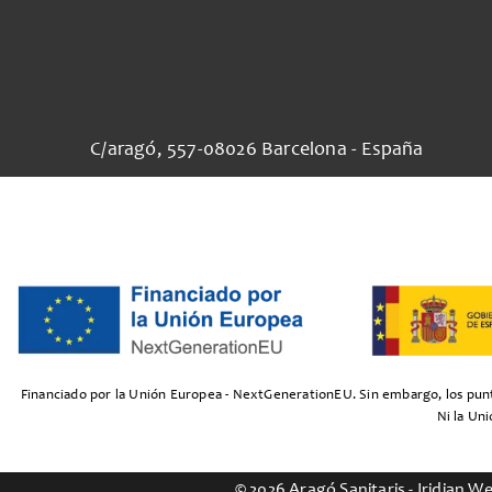
C/aragó, 557-08026 Barcelona - España
Financiado por la Unión Europea - NextGenerationEU. Sin embargo, los punto
Ni la Un
© 2026 Aragó Sanitaris -
Iridian W