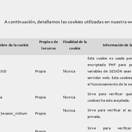
A continuación, detallamos las cookies utilizadas en nuestra w
Propia o de
Finalidad de la
bre de la cookie
Información de l
terceros
cookie
Esta cookie es usada po
encriptado PHP para pe
SSID
Propia
Técnica
variables de SESIÓN sean
servidor web. Esta cookies
el funcionamiento de la w
Sirve para verificar qu
sa
Propia
Técnica
cookies ha sido aceptada.
Sirve para verificar el a
Técnica
_Session_iridium
Propia
privada.
Sirve para verific
Propia