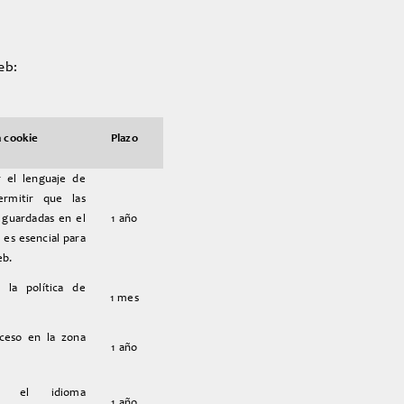
eb:
a cookie
Plazo
r el lenguaje de
rmitir que las
 guardadas en el
1 año
 es esencial para
eb.
e la política de
1 mes
cceso en la zona
1 año
ar el idioma
1 año