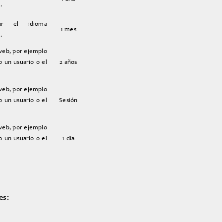
.
ar el idioma
1 mes
.
 web, por ejemplo
o un usuario o el
2 años
 web, por ejemplo
o un usuario o el
Sesión
 web, por ejemplo
o un usuario o el
1 día
es: